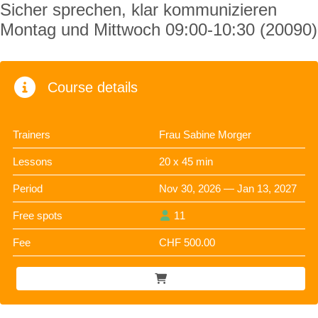
Sicher sprechen, klar kommunizieren
Montag und Mittwoch 09:00-10:30 (20090)
Course details
Trainers
Frau Sabine Morger
Lessons
20 x 45 min
Period
Nov 30, 2026 — Jan 13, 2027
Free spots
11
Fee
CHF 500.00